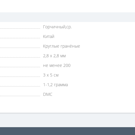
Горчичный,ср.
Китай
Круглые гранёные
2,8 х 2,8 мм
не менее 200
3 х 5 см
1-1,2 грамма
DMC