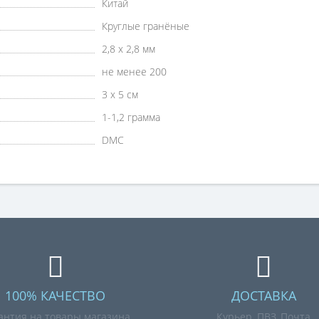
Китай
Круглые гранёные
2,8 х 2,8 мм
не менее 200
3 х 5 см
1-1,2 грамма
DMC
100% КАЧЕСТВО
ДОСТАВКА
антия на товары магазина
Курьер, ПВЗ, Почта