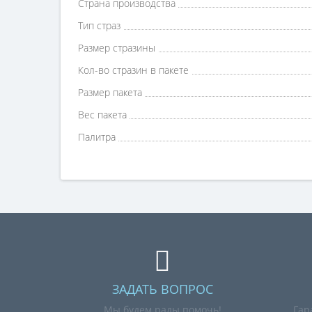
Страна производства
Тип страз
Размер стразины
Кол-во стразин в пакете
Размер пакета
Вес пакета
Палитра
ЗАДАТЬ ВОПРОС
Мы будем рады помочь!
Гар