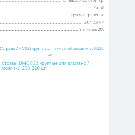
Оливково-золотой, ср.
Китай
Круглые гранёные
2,8 х 2,8 мм
не менее 200
Стразы DMC 832 круглые для алмазной
мозаики 200-220 шт