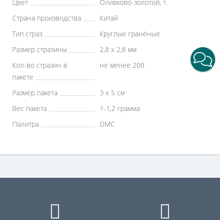
Цвет
Оливково-золотой, т.
Страна производства
Китай
Тип страз
Круглые гранёные
Размер стразины
2,8 х 2,8 мм
Кол-во стразин в
не менее 200
пакете
Размер пакета
3 х 5 см
Вес пакета
1-1,2 грамма
Палитра
DMC