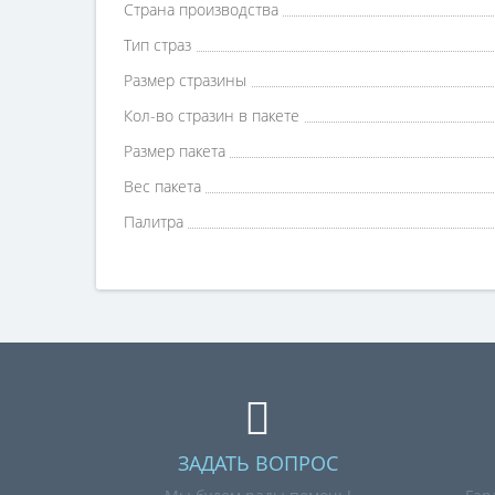
Страна производства
Тип страз
Размер стразины
Кол-во стразин в пакете
Размер пакета
Вес пакета
Палитра
ЗАДАТЬ ВОПРОС