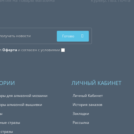
антия на товары магазина
Курьер, ПВЗ, Почта
Готово
ал
Оферта
и согласен с условиями
ГОРИИ
ЛИЧНЫЙ КАБИНЕТ
ары для алмазной мозаики
Личный Кабинет
оры алмазной вышивки
История заказов
ты
Закладки
ные стразы
Рассылка
 стразы