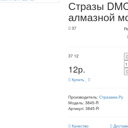
Стразы DMC
алмазной мо
37
Ре
37
12
12р.
Купить
Производитель:
Стразами.Ру
Модель:
3845-R
Артикул:
3845-R
Качество
Достав