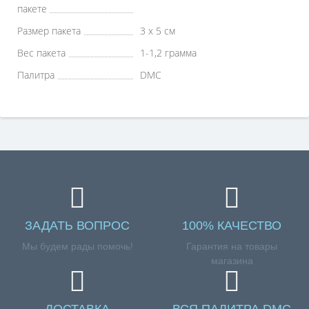
пакете
Размер пакета
3 х 5 см
Вес пакета
1-1,2 грамма
Палитра
DMC
ЗАДАТЬ ВОПРОС
100% КАЧЕСТВО
Мы будем рады помочь!
Гарантия на товары
магазина