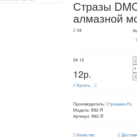
Стразы DMC
алмазной мо
34
Ре
34
12
12р.
Купить
Производитель:
Стразами.Ру
Модель:
892-R
Артикул:
892-R
Качество
Достав