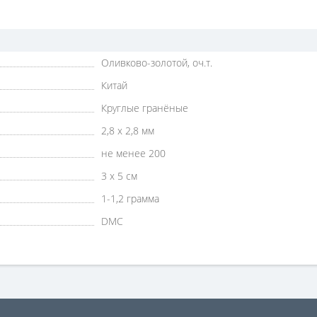
Оливково-золотой, оч.т.
Китай
Круглые гранёные
2,8 х 2,8 мм
не менее 200
3 х 5 см
1-1,2 грамма
DMC