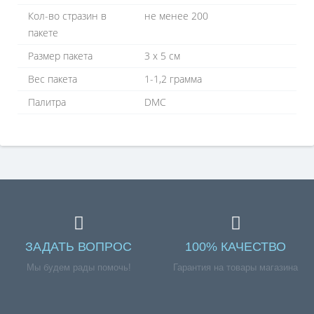
Кол-во стразин в
не менее 200
пакете
Размер пакета
3 х 5 см
Вес пакета
1-1,2 грамма
Палитра
DMC
ЗАДАТЬ ВОПРОС
100% КАЧЕСТВО
Мы будем рады помочь!
Гарантия на товары магазина