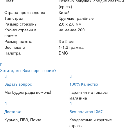
Цвет
Розовых ракушек, средне светлый
(ср.св.)
Страна производства
Китай
Тип страз
Круглые гранёные
Размер стразины
2,8 х 2,8 мм
Кол-во стразин в
не менее 200
пакете
Размер пакета
3 х 5 см
Вес пакета
1-1,2 грамма
Палитра
DMC
Хотите, мы Вам перезвоним?
Задать вопрос
100% Качество
Мы будем рады помочь!
Гарантия на товары
магазина
Доставка
Вся палитра DMC
Курьер, ПВЗ, Почта
Квадратные и круглые
стразы