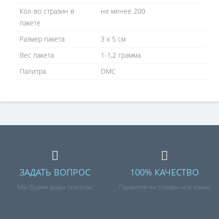
Кол-во стразин в
не менее 200
пакете
Размер пакета
3 х 5 см
Вес пакета
1-1,2 грамма
Палитра
DMC
ЗАДАТЬ ВОПРОС
100% КАЧЕСТВО
Мы будем рады помочь!
Гарантия на товары магазина