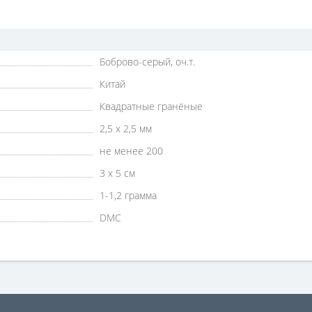
Боброво-серый, оч.т.
Китай
Квадратные гранёные
2,5 х 2,5 мм
не менее 200
3 х 5 см
1-1,2 грамма
DMC