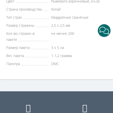
Цвет
Рыжевато-коричневый, оч.св.
Страна производства
Китай
Тип страз
Квадратные гранёные
Размер стразины
2,5 х 2,5 мм
Кол-во стразин в
не менее 200
пакете
Размер пакета
3 х 5 см
Вес пакета
1-1,2 грамма
Палитра
DMC