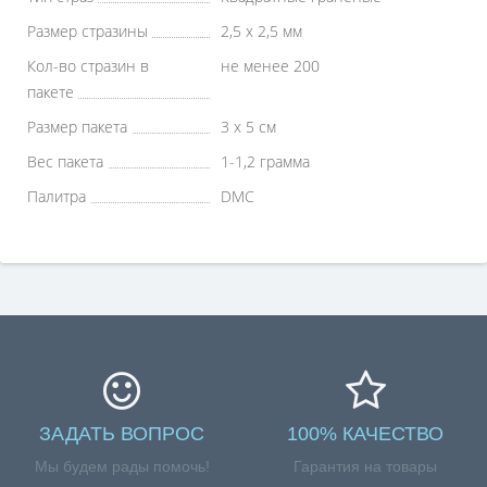
Размер стразины
2,5 х 2,5 мм
Кол-во стразин в
не менее 200
пакете
Размер пакета
3 х 5 см
Вес пакета
1-1,2 грамма
Палитра
DMC
ЗАДАТЬ ВОПРОС
100% КАЧЕСТВО
Мы будем рады помочь!
Гарантия на товары