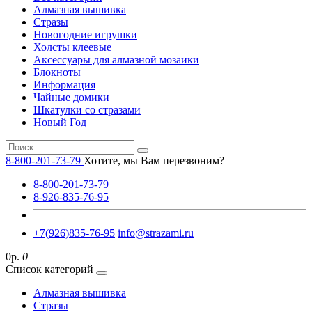
Алмазная вышивка
Стразы
Новогодние игрушки
Холсты клеевые
Аксессуары для алмазной мозаики
Блокноты
Информация
Чайные домики
Шкатулки со стразами
Новый Год
8-800-201-73-79
Хотите, мы Вам перезвоним?
8-800-201-73-79
8-926-835-76-95
+7(926)835-76-95
info@strazami.ru
0р.
0
Список категорий
Алмазная вышивка
Стразы