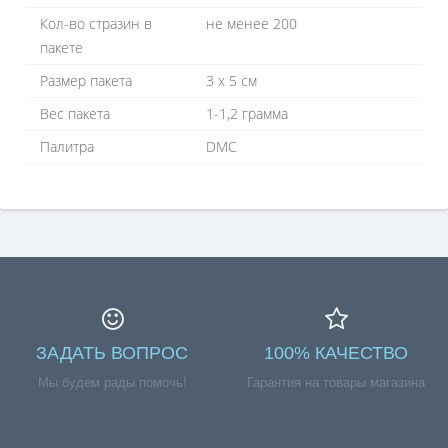
Кол-во стразин в
не менее 200
пакете
Размер пакета
3 х 5 см
Вес пакета
1-1,2 грамма
Палитра
DMC
ЗАДАТЬ ВОПРОС
100% КАЧЕСТВО
Мы будем рады помочь!
Гарантия на товары магазина