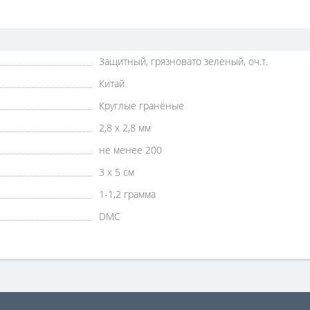
Защитный, грязновато зеленый, оч.т.
Китай
Круглые гранёные
2,8 х 2,8 мм
не менее 200
3 х 5 см
1-1,2 грамма
DMC