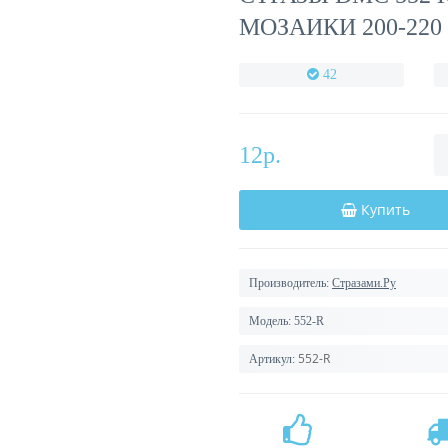
МОЗАИКИ 200-220
42
12р.
Купить
Производитель:
Стразами.Ру
Модель:
552-R
552-R
Артикул: