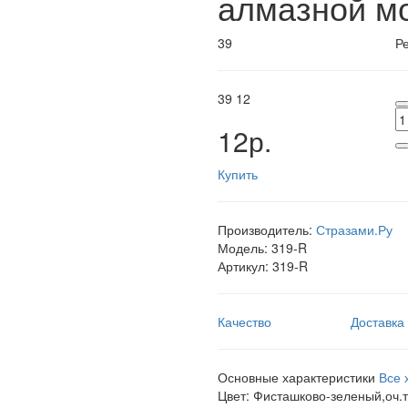
алмазной мо
39
Ре
39
12
12р.
Купить
Производитель:
Стразами.Ру
Модель:
319-R
Артикул:
319-R
Качество
Доставка
Основные характеристики
Все 
Цвет:
Фисташково-зеленый,оч.т