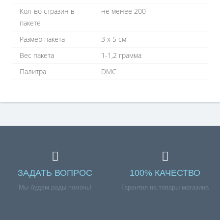
Кол-во стразин в
не менее 200
пакете
Размер пакета
3 х 5 см
Вес пакета
1-1,2 грамма
Палитра
DMC
ЗАДАТЬ ВОПРОС
100% КАЧЕСТВО
Мы будем рады помочь!
Гарантия на товары магазина