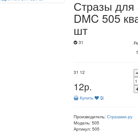
Стразы для
DMC 505 кв
шт
31
Ре
31
12
12р.
Купить
Производитель:
Стразами.ру
Модель:
505
Артикул:
505