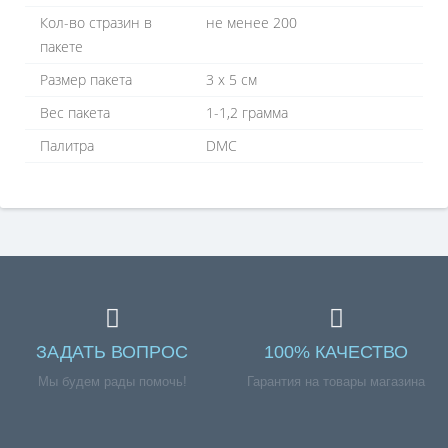
Кол-во стразин в
не менее 200
пакете
Размер пакета
3 х 5 см
Вес пакета
1-1,2 грамма
Палитра
DMC
ЗАДАТЬ ВОПРОС
100% КАЧЕСТВО
Мы будем рады помочь!
Гарантия на товары магазина