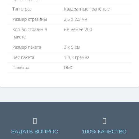
Тип страз
Квадратные гранёные
Размер стразины
2,5 х 2,5 мм
Кол-во стразин в
не менее 200
пакете
Размер пакета
3 х 5 см
Вес пакета
1-1,2 грамма
Палитра
DMC
ЗАДАТЬ ВОПРОС
100% КАЧЕСТВО