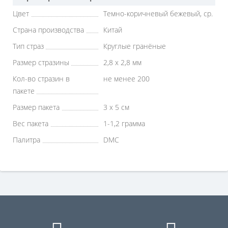
Цвет
Темно-коричневый бежевый, ср.
Страна производства
Китай
Тип страз
Круглые гранёные
Размер стразины
2,8 х 2,8 мм
Кол-во стразин в
не менее 200
пакете
Размер пакета
3 х 5 см
Вес пакета
1-1,2 грамма
Палитра
DMC