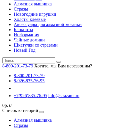
Алмазная вышивка
Стразы
Новогодние игрушки
Холсты клеевые
Аксессуары для алмазной мозаики
Блокноты
Информация
Чайные домики
Шкатулки со стразами
Новый Год
8-800-201-73-79
Хотите, мы Вам перезвоним?
8-800-201-73-79
8-926-835-76-95
+7(926)835-76-95
info@strazami.ru
0р.
0
Список категорий
Алмазная вышивка
Стразы