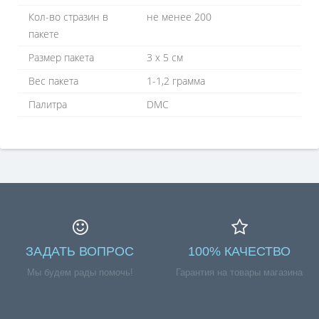
Кол-во стразин в
не менее 200
пакете
Размер пакета
3 х 5 см
Вес пакета
1-1,2 грамма
Палитра
DMC
ЗАДАТЬ ВОПРОС
100% КАЧЕСТВО
Мы будем рады помочь!
Гарантия на товары магазина