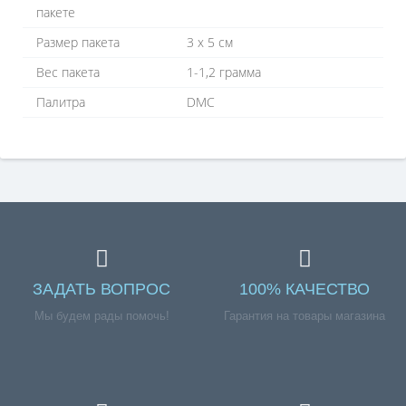
пакете
Размер пакета
3 х 5 см
Вес пакета
1-1,2 грамма
Палитра
DMC
ЗАДАТЬ ВОПРОС
100% КАЧЕСТВО
Мы будем рады помочь!
Гарантия на товары магазина