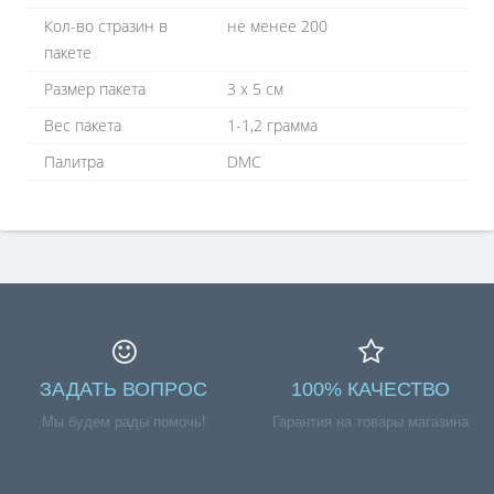
Кол-во стразин в
не менее 200
пакете
Размер пакета
3 х 5 см
Вес пакета
1-1,2 грамма
Палитра
DMC
ЗАДАТЬ ВОПРОС
100% КАЧЕСТВО
Мы будем рады помочь!
Гарантия на товары магазина