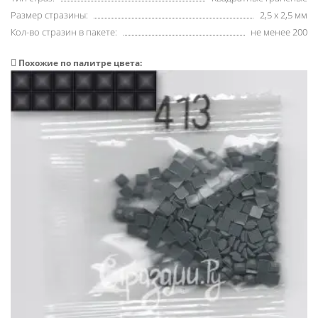
Размер стразины:
2,5 х 2,5 мм
Кол-во стразин в пакете:
не менее 200
Похожие по палитре цвета: