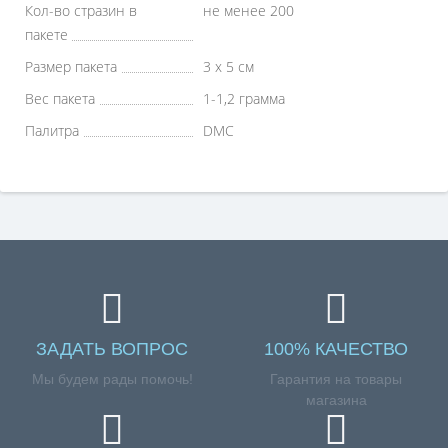
Кол-во стразин в
не менее 200
пакете
Размер пакета
3 х 5 см
Вес пакета
1-1,2 грамма
Палитра
DMC
ЗАДАТЬ ВОПРОС
100% КАЧЕСТВО
Мы будем рады помочь!
Гарантия на товары
магазина