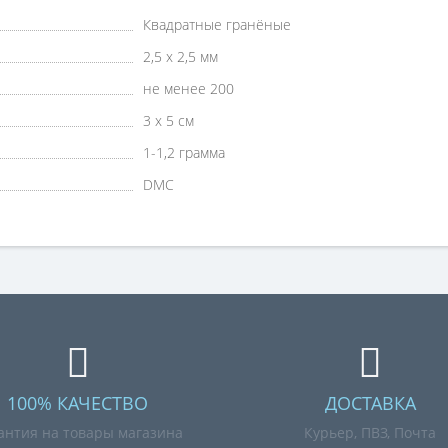
Квадратные гранёные
2,5 х 2,5 мм
не менее 200
3 х 5 см
1-1,2 грамма
DMC
100% КАЧЕСТВО
ДОСТАВКА
антия на товары магазина
Курьер, ПВЗ, Почта