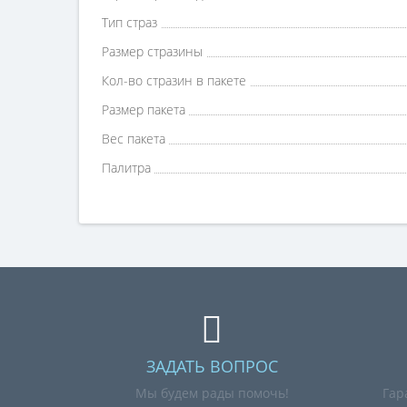
Тип страз
Размер стразины
Кол-во стразин в пакете
Размер пакета
Вес пакета
Палитра
ЗАДАТЬ ВОПРОС
Мы будем рады помочь!
Гар