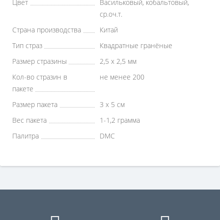
Цвет
Васильковый, кобальтовый,
ср.оч.т.
Страна производства
Китай
Тип страз
Квадратные гранёные
Размер стразины
2,5 х 2,5 мм
Кол-во стразин в
не менее 200
пакете
Размер пакета
3 х 5 см
Вес пакета
1-1,2 грамма
Палитра
DMC