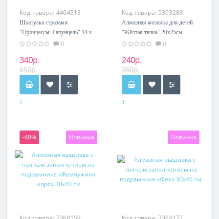
Код товара:
4464313
Код товара:
5303288
Шкатулка стразами
Алмазная мозаика для детей
"Принцессы: Рапунцель" 14 х
"Жёлтая тачка" 20х25см
13,6 х 3,6 см
0
0
340р.
240р.
650р.
350р.
2
1
-40%
Новинка
Новинка
Код товара:
7368159
Код товара:
7368177