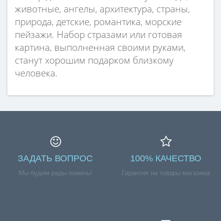
животные, ангелы, архитектура, страны,
природа, детские, романтика, морские
пейзажи. Набор стразами или готовая
картина, выполненная своими руками,
станут хорошим подарком близкому
человека.
ЗАДАТЬ ВОПРОС
100% КАЧЕСТВО
Мы будем рады помочь!
Гарантия на товары магазина