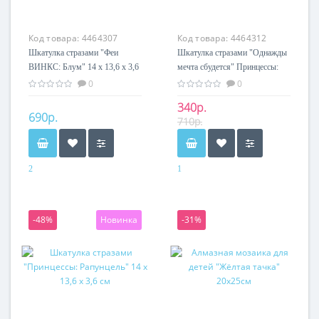
Код товара:
4464307
Код товара:
4464312
Шкатулка стразами "Феи
Шкатулка стразами "Однажды
ВИНКС: Блум" 14 х 13,6 х 3,6
мечта сбудется" Принцессы:
см
Золушка 14 х 13,6 х 3,6 см
0
0
340р.
690р.
710р.
2
1
-48%
Новинка
-31%