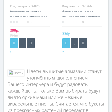
Код товара:
7368265
Код товара:
7402668
Алмазная вышивка с
Алмазная вышивка с
полным заполнением на
частичным заполнением
подрамнике «Прекрасные
"Букет" на подставке
0
0
цветы» 20х30 см
13х19см
390р.
330р.
770р.
1
2
Цветы вышитые алмазами станут
утончённым дополнением
Вашего интерьера и будут радовать
каждый день. Только Вам выбирать будут
ли это яркие маки или же нежные
акварельные пионы. Считается, что букеты
из прекрасных растений передают в