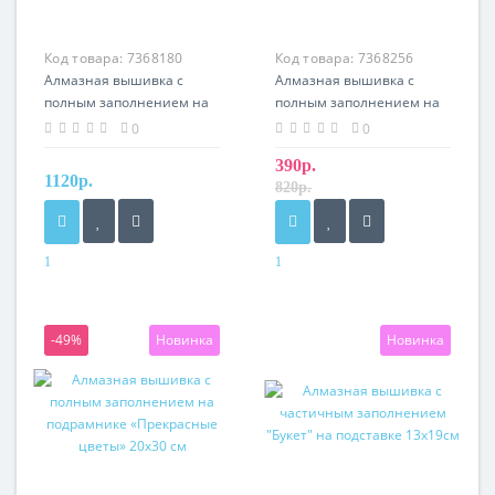
Код товара:
7368180
Код товара:
7368256
Алмазная вышивка с
Алмазная вышивка с
полным заполнением на
полным заполнением на
подрамнике «Цветы и
подрамнике «Букет
0
0
книги» 30х40 см
цветов» 20х30 см
390р.
1120р.
820р.
1
1
-49%
Новинка
Новинка