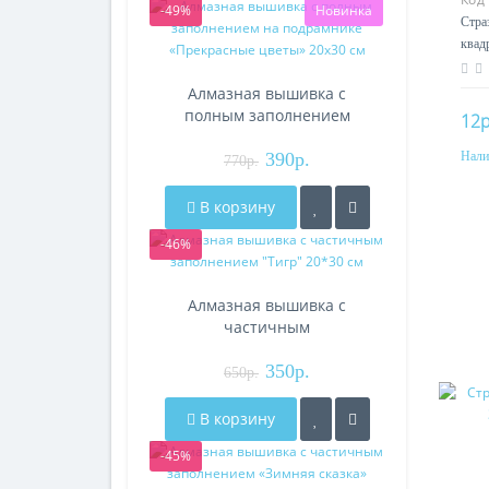
-49%
Новинка
Стра
квад
Алмазная вышивка с
полным заполнением
12р
на подрамнике
Нали
«Прекрасные цветы»
390р.
770р.
20х30 см
В корзину
-46%
Алмазная вышивка с
частичным
заполнением "Тигр"
20*30 см
350р.
650р.
В корзину
-45%