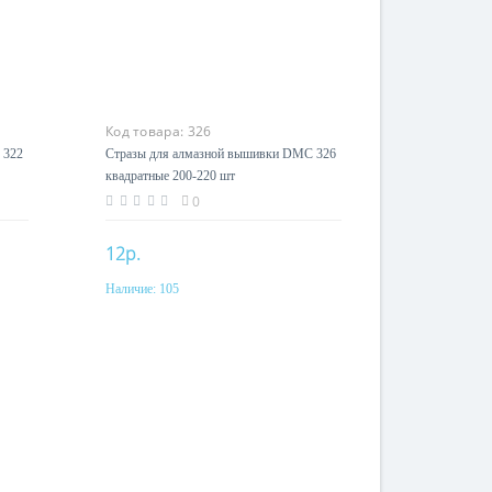
Код товара:
326
 322
Стразы для алмазной вышивки DMC 326
квадратные 200-220 шт
0
12р.
Наличие:
105
Купить