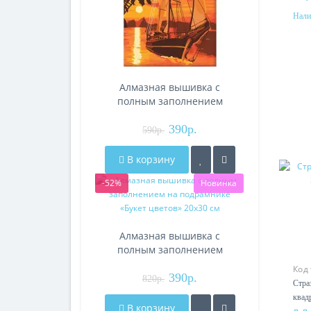
Нали
Алмазная вышивка с
полным заполнением
20х30 «Парус»
390р.
590р.
В корзину
-52%
Новинка
Алмазная вышивка с
полным заполнением
на подрамнике «Букет
Код
цветов» 20х30 см
390р.
820р.
Стра
квад
В корзину