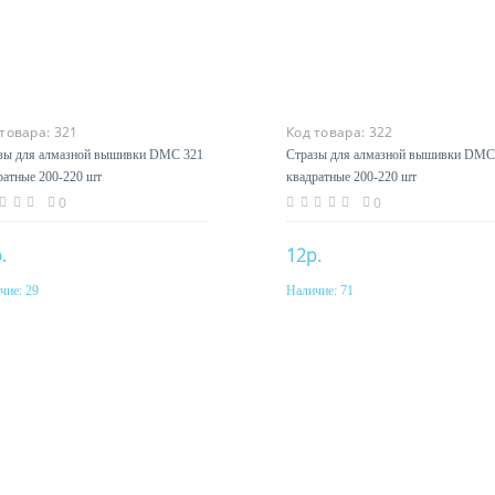
 товара:
321
Код товара:
322
зы для алмазной вышивки DMC 321
Стразы для алмазной вышивки DMC
ратные 200-220 шт
квадратные 200-220 шт
0
0
.
12р.
чие:
29
Наличие:
71
Купить
Купить