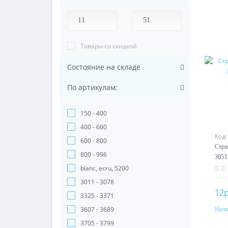
Товары со скидкой
Состояние на складе
По артикулам:
150 - 400
400 - 600
Код
600 - 800
Стра
800 - 996
3053
blanc, ecru, 5200
3011 - 3078
12р
3325 - 3371
3607 - 3689
Нали
3705 - 3799