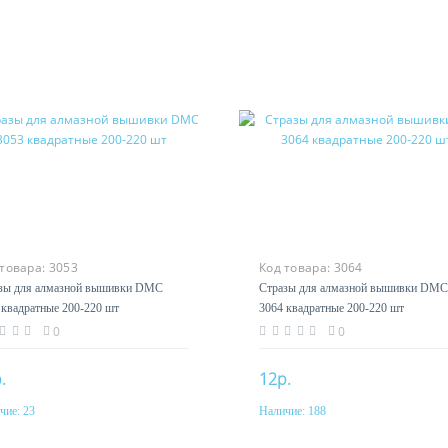
 товара:
3053
Код товара:
3064
зы для алмазной вышивки DMC
Стразы для алмазной вышивки DMC
 квадратные 200-220 шт
3064 квадратные 200-220 шт
0
0
.
12р.
чие:
23
Наличие:
188
Купить
Купить