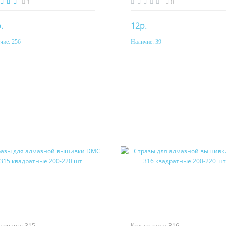
1
0
.
12р.
чие:
256
Наличие:
39
Купить
Купить
 товара:
315
Код товара:
316