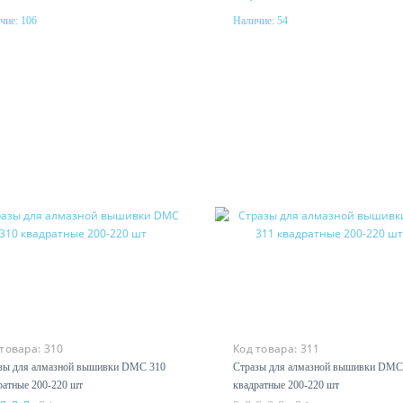
чие:
106
Наличие:
54
Купить
Купить
 товара:
310
Код товара:
311
зы для алмазной вышивки DMC 310
Стразы для алмазной вышивки DMC
ратные 200-220 шт
квадратные 200-220 шт