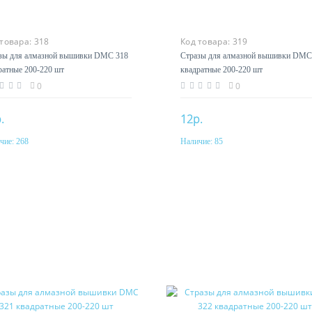
 товара:
318
Код товара:
319
зы для алмазной вышивки DMC 318
Стразы для алмазной вышивки DMC
ратные 200-220 шт
квадратные 200-220 шт
0
0
.
12р.
чие:
268
Наличие:
85
Купить
Купить