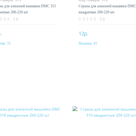
зы для алмазной вышивки DMC 315
Стразы для алмазной вышивки DMC
ратные 200-220 шт
квадратные 200-220 шт
0
0
.
12р.
чие:
55
Наличие:
41
Купить
Купить