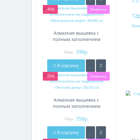
-40%
Новинка
12р
Нали
Алмазная вышивка с
полным заполнением
на подрамнике
«Жемчужина моря»
590р.
990р.
30х40 см
В корзину
-55%
Новинка
Алмазная вышивка с
полным заполнением
на подрамнике «Летний
день» 20х30 см
350р.
780р.
В корзину
Код