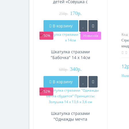
детей «Совушка с
гитарой», 10 х 15 см
170р.
250р.
В корзину
Код
-50%
Новинка
Стра
квад
Шкатулка стразами
"Бабочка" 14 х 14см
12р
340р.
680р.
Нали
В корзину
-52%
Шкатулка стразами
"Однажды мечта
сбудется" Принцессы: