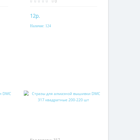
0
12р.
Наличие:
124
Купить
Код товара:
317