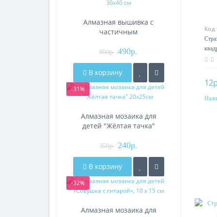
Алмазная вышивка с
Код
частичным
Стра
заполнением «Зимняя
квад
сказка» 30х40 см
490р.
890р.
В корзину
12р
-31%
Нали
Алмазная мозаика для
детей "Жёлтая тачка"
20х25см
240р.
350р.
В корзину
-32%
Алмазная мозаика для