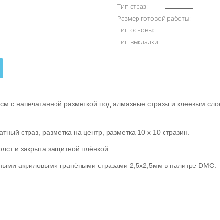
Тип страз:
Размер готовой работы:
Тип основы:
Тип выкладки:
8 см с напечатанной разметкой под алмазные стразы и клеевым сл
тный страз, разметка на центр, разметка 10 х 10 стразин.
олст и закрыта защитной плёнкой.
тными акриловыми гранёными стразами 2,5х2,5мм в палитре DMC.