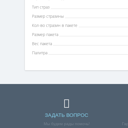
Тип страз
Размер стразины
Кол-во стразин в пакете
Размер пакета
Вес пакета
Палитра
ЗАДАТЬ ВОПРОС
Мы будем рады помочь!
Га